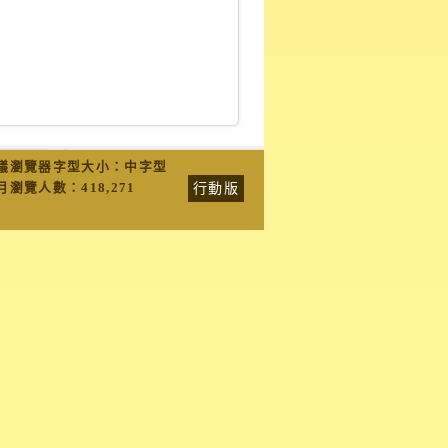
議瀏覽器字型大小：中字型
行動版
月瀏覽人數：
418,271