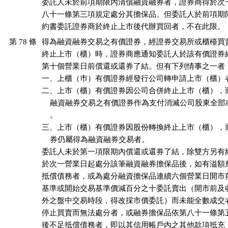
委託人未於前項期限內清償融資融券者，證券商得於次一
八十一條第三項規定處分其擔保品。但委託人於前項期限
約書委託證券商於終止上市後代辦買回者，不在此限。
第 78 條
得為融資融券交易之有價證券，經證券交易所或櫃檯買賣
終止上市（櫃）時，證券商應通知委託人於該有價證券終
第十個營業日前償還或還券了結。但有下列情事之一者，
一、上櫃（巿）有價證券經發行公司轉申請上市（櫃）者
二、上市（櫃）有價證券因公司合併終止上市（櫃），而
    融資融券交易之有價證券作為支付消滅公司股東全部
    。

三、上市（櫃）有價證券因股份轉換終止上市（櫃），而
    券仍屬得為融資融券交易者。

委託人未於第一項限期內償還或還券了結，除雙方另有約
於次一營業日起處分該筆融資融券擔保品後，如有溢額應
抵償債務者，或為處分融資擔保品連續六個營業日開市前
基準或開始交易基準價減百分之十委託賣出（開市前及收
外之盤中交易時段，得改採市價委託）而未能全數成交者
停止買賣而無法處分者，或融券擔保品依第八十一條第五
後不足抵償債務者，即以其信用帳戶內之其他款項抵充，