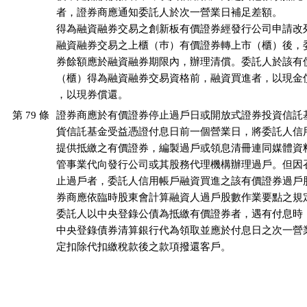
者，證券商應通知委託人於次一營業日補足差額。

得為融資融券交易之創新板有價證券經發行公司申請改列
融資融券交易之上櫃（巿）有價證券轉上市（櫃）後，委
券餘額應於融資融券期限內，辦理清償。委託人於該有價
（櫃）得為融資融券交易資格前，融資買進者，以現金償
，以現券償還。
第 79 條
證券商應於有價證券停止過戶日或開放式證券投資信託基
貨信託基金受益憑證付息日前一個營業日，將委託人信用
提供抵繳之有價證券，編製過戶或領息清冊連同媒體資料
管事業代向發行公司或其股務代理機構辦理過戶。但因召
止過戶者，委託人信用帳戶融資買進之該有價證券過戶股
券商應依臨時股東會計算融資人過戶股數作業要點之規定
委託人以中央登錄公債為抵繳有價證券者，遇有付息時，
中央登錄債券清算銀行代為領取並應於付息日之次一營業
定扣除代扣繳稅款後之款項撥還客戶。