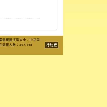
議瀏覽器字型大小：中字型
行動版
月瀏覽人數：
392,108