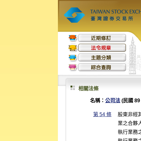
相關法條
名稱：
公司法
(民國 89 
第 54 條
股東非經
業之合夥人
執行業務
執行業務