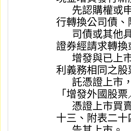
      先認購權或申報其因無償配股，或已發
行轉換公司債、
      司債或其他具股權轉換性質之各種有價
證券經請求轉換
      增發與已上市之股票或台灣存託憑證權
利義務相同之股
      託憑證上市，本公司於檢視其所填具之
「增發外國股票
      憑證上市買賣申請（報）書」（附表二
十三、附表二十
      告其上市。
