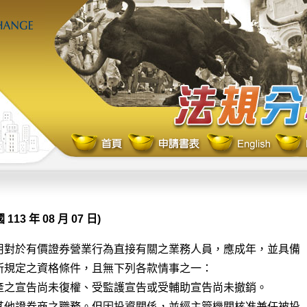
 113 年 08 月 07 日)
用對於有價證券營業行為直接有關之業務人員，應成年，並具備

所規定之資格條件，且無下列各款情事之一：

產之宣告尚未復權、受監護宣告或受輔助宣告尚未撤銷。

其他證券商之職務。但因投資關係，並經主管機關核准兼任被投
