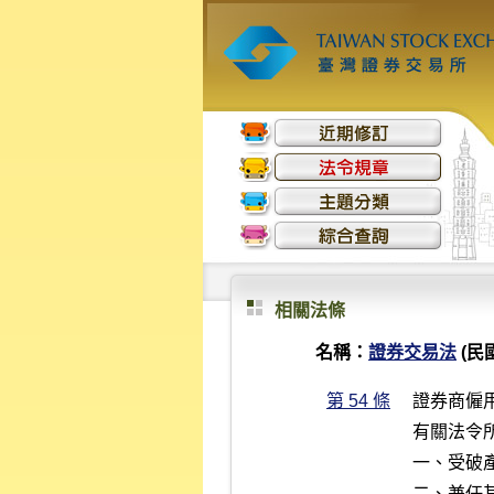
相關法條
名稱：
證券交易法
(民國
第 54 條
證券商僱
有關法令
一、受破
二、兼任