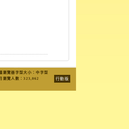
議瀏覽器字型大小：中字型
行動版
月瀏覽人數：
323,062