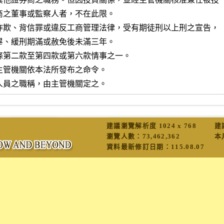
詐欺、背信罪或違反工商管理法律，受有期徒刑以上刑之宣告，

條第二款至第四款或第六款情事之一。

主管機關依本法所發布之命令。

人員之職稱，由主管機關定之。
建議瀏覽解析度 1024 x 768
建
瀏覽人數：
73,462,362
本
資料最新修訂日期：
115.08.07