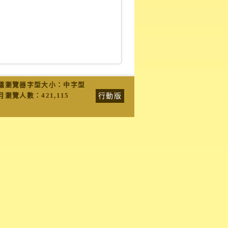
議瀏覽器字型大小：中字型
行動版
月瀏覽人數：
421,115