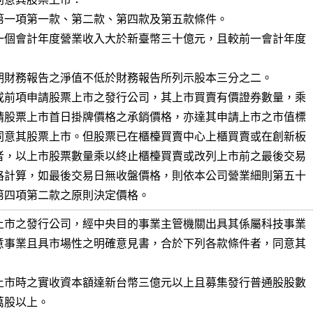
第一項第一款、第二款、第四款及第五款條件。

一個會計年度營業收入大於新臺幣三十億元，且較前一會計年度

期財務報告之淨值不低於財務報告所列示股本三分之二。

或前項申請股票上市之發行公司，其上市買賣有價證券數量，乘

請股票上市首日掛牌價格之承銷價格，亦達其申請上市之市值標

同意其股票上市。但股票已在櫃檯買賣中心上櫃買賣或在創新板

者，以上市股票數量乘以終止櫃檯買賣或改列上市前之最後交易

格計算，如最後交易日無收盤價格，則依本公司營業細則第五十

第四項第二款之原則決定價格。
上市之發行公司，經中央目的事業主管機關出具其係屬科技事業

意事業且具市場性之明確意見書，合於下列各款條件者，同意其



上市時之實收資本額達新台幣三億元以上且募集發行普通股股數
