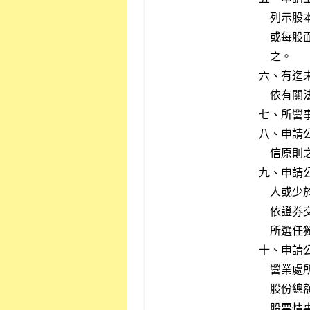
    列示股本計算，其獲利能力不符合上市規定條件者。公司股票無面額

    或每股面額非屬新臺幣十元者，前開財務報告所列示股本以淨值替代

    之。

六、有迄
    依有關法令及一般公認會計原則編製財務報告等情事，情節重大者。

七、所營事
八、申請
    信原則之行為者。

九、申請
    人或少於董事席次三分之一；其董事會有無法獨立執行其職務；或未

    依證券交易法第十四條之六及其相關規定設置薪資報酬委員會者。另

    所選任獨立董事其中至少一人須為會計或財務專業人士。

十、申請
    營業處所買賣興櫃股票，於掛牌日起，其現任董事及持股超過其發行

    股份總額百分之十之股東有未於興櫃股票市場而買賣申請公司發行之

    股票情事者。但因辦理本準則第十一條之承銷事宜或有其他正當事由
