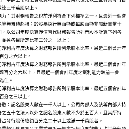
能力︰其財務報告之稅前淨利符合下列標準之一，且最近一個會

前淨利占年度決算之財務報告所列示股本比率，最近二個會計年

前淨利占年度決算之財務報告所列示股本比率，最近二個會計年

前淨利占年度決算之財務報告所列示股本比率，最近五個會計年

分散：記名股東人數在一千人以上，公司內部人及該等內部人持

產業類別係屬食品工業或最近一個會計年度餐飲收入占其全部營
