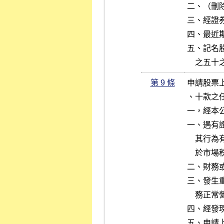
二、（刪除
三、經證
四、最近
五、記名
    
第 9 條
申請股票
、十款之
一，經本
一、遇有
    其行為有虛偽不實或違法情事，足以影響其上市後之證券價格，而及

    於市場秩序或損害公益之虞者。

二、財務
三、發生
    務正常營運者。

四、經發
五、申請