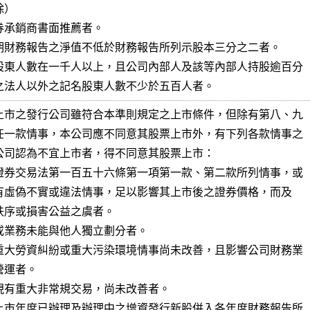
）

券承銷商書面推薦者。

期財務報告之淨值不低於財務報告所列示股本三分之二者。

股東人數在一千人以上，且公司內部人及該等內部人持股逾百分

之五十之法人以外之記名股東人數不少於五百人者。
上市之發行公司雖符合本準則規定之上市條件，但除有第八、九

任一款情事，本公司應不同意其股票上市外，有下列各款情事之

公司認為不宜上市者，得不同意其股票上市：

證券交易法第一百五十六條第一項第一款、第二款所列情事，或

或業務未能與他人獨立劃分者。

重大勞資糾紛或重大污染環境情事尚未改善，且影響公司財務業

現有重大非常規交易，尚未改善者。

上市年度已辦理及辦理中之增資發行新股併入各年度財務報告所
