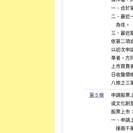
一、合於
二、最近
    為佳。

三、最近
依第二項
以初次申
準者，方
上市買賣
日收盤價
八條之三
第 5 條
申請股票
或文化創
股票上市：
一、申請
    達兩千萬股以上。
