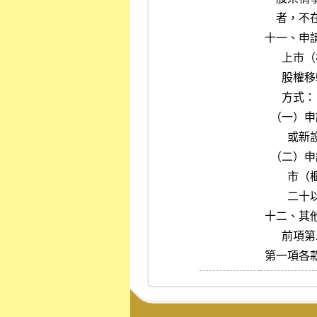
    者，不在此限。

十一、申
      上市（櫃）公司最近三年內為降低對申請公司之持股比例所進行之

      股權移轉，未採公司原有股東優先認購或其他不損害公司股東權益

      方式：

  （一）申請公司係屬上市（櫃）公司進行分割後受讓營業或財產之既存

        或新設公司。

  （二）申請公司係屬上市（櫃）公司子公司，於申請上市前三年內，上

        市（櫃）公司降低對申請公司直接或間接持股比例累積達百分之

        二十以上。

十二、其
      前項第二款規定，於公營事業之申請公司不適用之。

第一項各