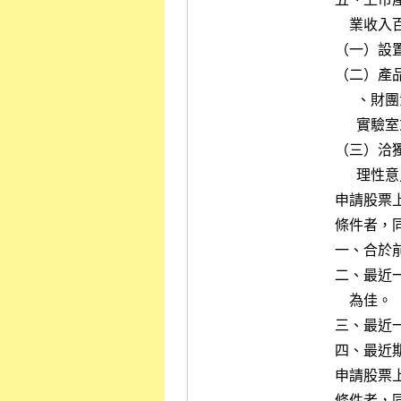
    業收入百分之五十以上之發行公司，應符合下列各目規定：

（一）設
（二）產
      、財團法人全國認證基金會或衛生福利部委託之機構認證或認可之

      實驗室或檢驗機構檢驗。

（三）洽
      理性意見書。

申請股票
條件者，同
一、合於
二、最近
    為佳。

三、最近
四、最近
申請股票
條件者，同