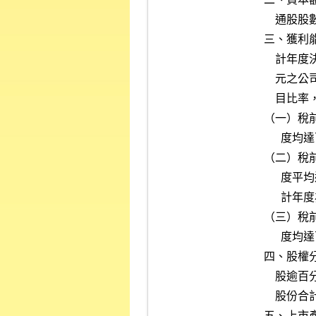
    通股股數達三千萬股以上。

三、獲利
    計年度決算無累積虧損；於股票採行無面額或每股面額非屬新臺幣十

    元之公司，以公司年度決算淨值替代財務報告所列示股本計算下列各

    目比率，並達各目所定比率二分之一以上︰

（一）稅
      度均達百分之六以上。

（二）稅
      度平均達百分之六以上，且最近一個會計年度之獲利能力較前一會

      計年度為佳。

（三）稅
      度均達百分之三以上。

四、股權
    股逾百分之五十之法人以外之記名股東人數不少於五百人，且其所持

    股份合計占發行股份總額百分之二十以上或滿一千萬股者。

五、上市