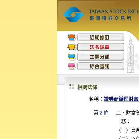
相關法條
名稱：
證券商辦理財富
第 2 條
二、財富
    務：

（一）資
（二）以