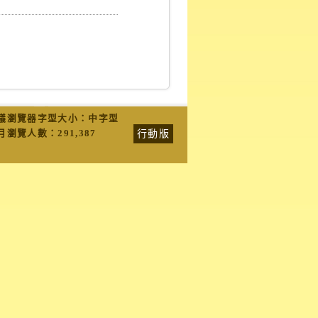
議瀏覽器字型大小：中字型
行動版
月瀏覽人數：
291,387