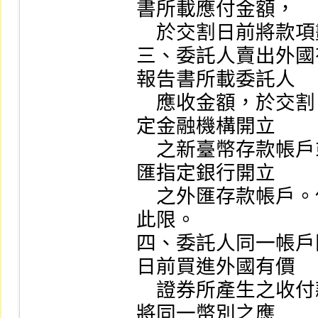
書所載應付金額，

    於交割日前將款項劃撥至證券商之交割專戶。

三、委託人賣出外國
報告書所載委託人

    應收金額，於交割日將款項撥入委託人在證券商所指
定金融機構開立

    之新臺幣存款帳戶或存入委託人在證券商所指定之外
匯指定銀行開立

    之外匯存款帳戶。但當地市場法令另有規定者，不在
此限。

四、委託人同一帳戶
日前買進外國有價

    證券所產生之收付款項，證券商得依委託人之指定，
將同一幣別之應
