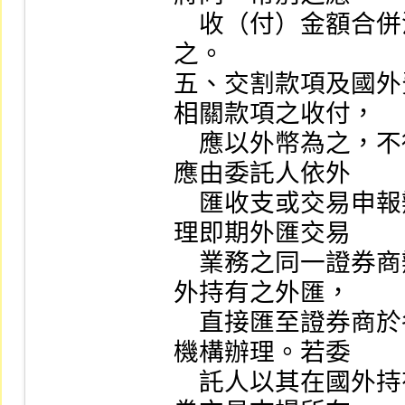
    收（付）金額合併沖抵後，以應收（付）淨額存撥
之。

五、交割款項及國外
相關款項之收付，

    應以外幣為之，不得以新臺幣支付。如須辦理結匯，
應由委託人依外

    匯收支或交易申報辦法之規定，向外匯指定銀行或辦
理即期外匯交易

    業務之同一證券商辦理結匯，並得由委託人以其在國
外持有之外匯，

    直接匯至證券商於各證券交易市場所在地指定之金融
機構辦理。若委

    託人以其在國外持有之外匯，直接匯至證券商於各證