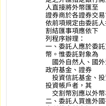
人直接將外幣匯至

證券商於各證券交易
依前項規定由委託人
割結匯事項應依下

列程序辦理：

一、委託人應於委託
幣。惟委託對象為

    國外自然人、國外法人或經中華民國政府核准設立之
政府基金、證券

    投資信託基金、投資型保險專設帳簿資產及全權委託
投資帳戶者，其

    交割幣別應以外幣為之。

二、委託人買進外國