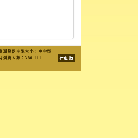
議瀏覽器字型大小：中字型
行動版
月瀏覽人數：
380,111