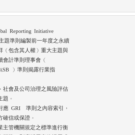
ting Initiative

主題準則編製前一年度之永續

（包含其人權）重大主題與

會計準則理事會（

Board，SASB ）準則揭露行業指

社會及公司治理之風險評估

題。

 GRI  準則之內容索引，

確信或保證。

主管機關規定之標準進行衡
