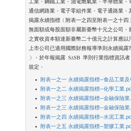
工業、鋼鐵工業、油電燃氣業、半導體業、電
通信網路業、電子零組件業、電子通路業、其
揭露永續指標（附表一之四至附表一之十四）
無面額或每股面額非屬新臺幣十元之公司，前
之實收資本額達新臺幣二十億元之計算應以淨
上市公司已適用國際財務報導準則永續揭露準
），於年報揭露 SASB 準則行業指標資訊
規定。
附表一之一 永續揭露指標─食品工業及
附表一之二 永續揭露指標─化學工業.pd
附表一之三 永續揭露指標─金融保險業.p
附表一之三 永續揭露指標─金融保險業.d
附表一之四 永續揭露指標─水泥工業.pd
附表一之五 永續揭露指標─塑膠工業.pd