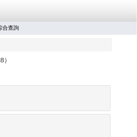
綜合查詢
8）