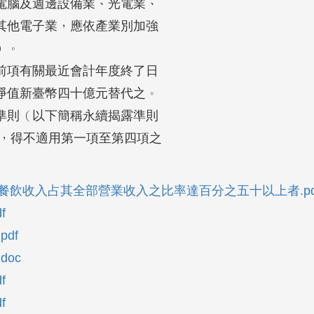
腦及週邊設備業、光電業、

他電子業，應依產業別加強

。

項有關最近會計年度終了日

值新臺幣四十億元替代之。

則（以下簡稱永續揭露準則

者，得不適用第一項至第四項之

餐飲收入占其全部營業收入之比率達百分之五十以上者.pd
f
df
oc
f
f