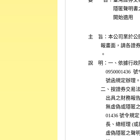
隱匿聲明書
主    旨：本公司業
          報
          。
說    明：一、依據行政
              0
              號函規定辦理
          二
          
             
           
          
          