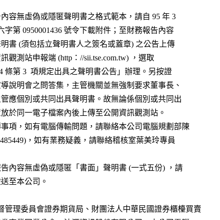
、有關財務報告內容無虛偽或隱匿聲明書之格式範本，請自 95 年 3
  月 24 日金管證六字第 0950001436 號令下載附件；至財務報告內容
    無虛偽或隱匿聲明書 (須包括立聲明書人之簽名或蓋章) 之公告上傳
，請登入公開資訊觀測站申報端 (http：//sii.tse.com.tw) ，選取
   「依證交法第 14 條第 3  項規定出具之聲明書公告」辦理。另按證
    券交易法修法宣導說明會之問答集，主管機關並無強制要求董事長、
    經理人及會計主管應個別或共同出具聲明書。故無論係個別或共同出
    具聲明書，請置放於同一電子檔案內後上傳至公開資訊觀測站。
四、相關公告上傳事項，如有電腦傳輸問題，請聯絡本公司電腦規劃部陳
  恂新專員 (02-23485449)，如有業務疑義，請聯絡稽核室葉美玲專員
)。
、至前揭財務報告內容無虛偽或隱匿「書面」聲明書 (一式五份) ，請
併同財務報告檢送至本公司。
融監督管理委員會證券期貨局、財團法人中華民國證券櫃檯買賣