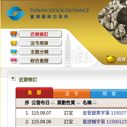
近期修訂
全 部
法 令
規 章
序
公發布日
異動性質
名稱
1.
115.08.07
訂定
金管銀票字第 1150271
2.
115.08.06
訂定
臺證輔字第 11500123