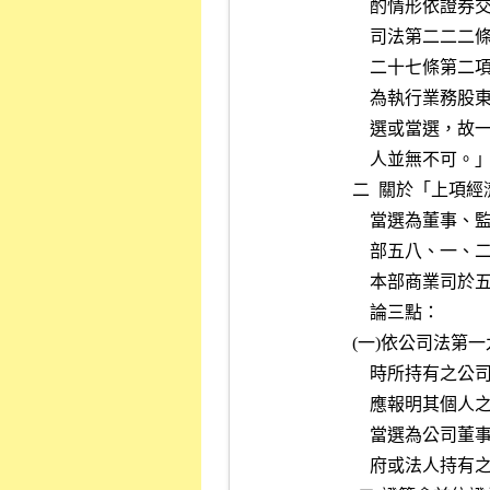
          
          
          
          
          
              人並無不可。
          
          
          
          
              論三點：
          
          
          
          
           