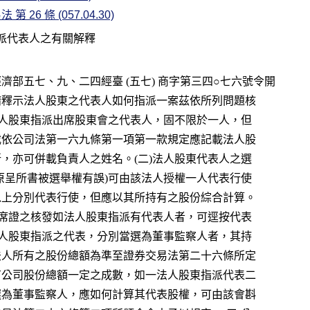
第 26 條 (057.04.30)
派代表人之有關解釋
經濟部五七、九、二四經臺 (五七) 商字第三四○七六號令開
    ：「二、據呈請釋示法人股東之代表人如何指派一案茲依所列問題核
    復如次：(一)法人股東指派出席股東會之代表人，固不限於一人，但
    股東名簿之記載依公司法第一六九條第一項第一款規定應記載法人股
    東之名稱及住所，亦可併載負責人之姓名。(二)法人股東代表人之選
    舉權如何行使(原呈所書被選舉權有誤)可由該法人授權一人代表行使
    ，或授權二人以上分別代表行使，但應以其所持有之股份綜合計算。
    (三)股東常會出席證之核發如法人股東指派有代表人者，可逕按代表
    人發給。(四)法人股東指派之代表，分別當選為董事監察人者，其持
    有股份仍應以法人所有之股份總額為準至證券交易法第二十六條所定
    董事監察人持有公司股份總額一定之成數，如一法人股東指派代表二
    人以上分別當選為董事監察人，應如何計算其代表股權，可由該會斟