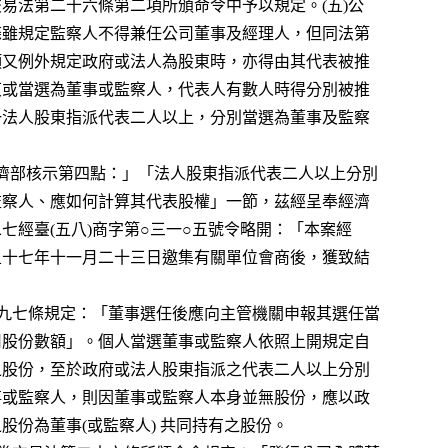
    酌情形依證券交易法第二十六條第二項所頒命令中予以規定。(五)公
    司法第二二二條雖規定監察人不得兼任公司董事及經理人，但同法第
    二十七條第二項又例外規定政府或法人為股東時，亦得由其代表被推
    為執行業務股東或當選為董事或監察人，代表人有數人時得分別被推
    選或當選，故一法人股東指派代表二人以上，分別當選為董事及監察
」
二  關於「上項經濟部核示第四點：」「法人股東指派代表二人以上分別
    當選為董事、監察人、應如何計算其代表股權」一節，茲經呈奉經濟
    部五八、一、二七經臺(五八)商字第○三一○五號令略開：「本案經
    本部商業司於五十七年十一月二十三日邀集有關單位會商後，獲致結
(一)依公司法第一九七條規定：「董事選任後應向主管機關申報其選任當
    時所持有之公司股份數額」。個人當選董事或監察人依照上開規定自
    應報明其個人之股份，至於政府或法人股東指派之代表二人以上分別
    當選為公司董事或監察人，則因董事或監察人本身並無股份，應以政
   府或法人持有之股份為董事(或監察人) 共同持有之股份。