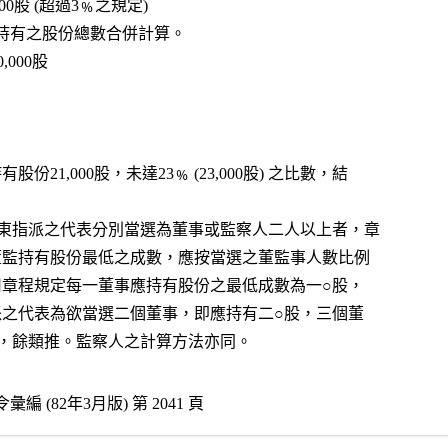
察人二人11,000股 (超過3﹪之規定)
 董事監察人應持有之股份總數合併計算。
人) 10,000股
  董事監察人共持有股份21,000股，未達23﹪ (23,000股) 之比數，結
。
(三)政府或法人股東指派之代表分別當選為董事或監察人二人以上者，章
    程得規定每一董監持有股份最低之成數，應按當選之董監事人數比例
    增加。例如公司章程規定每一董事應持有股份之最低成數為一○股，
    則法人股東指派之代表為欲當選二個董事，即應持有二○股，三個董
   事即應有三○股，餘類推。監察人之計算方法亦同。
編 (82年3月版) 第 2041 頁