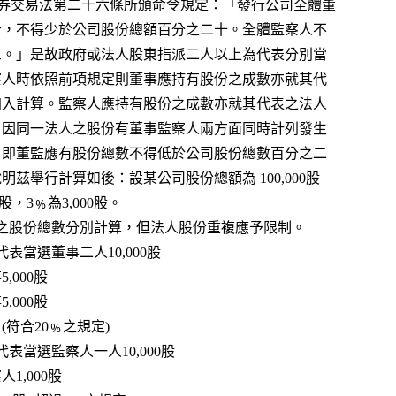
(二)證管會前依證券交易法第二十六條所頒命令規定：「發行公司全體董
    事所持有之股份，不得少於公司股份總額百分之二十。全體監察人不
    得少於百分之三。」是故政府或法人股東指派二人以上為代表分別當
    選為董事或監察人時依照前項規定則董事應持有股份之成數亦就其代
    表之法人股份加入計算。監察人應持有股份之成數亦就其代表之法人
    股份加入計算，因同一法人之股份有董事監察人兩方面同時計列發生
    重複應予限制，即董監應有股份總數不得低於公司股份總數百分之二
   十三。為便於說明茲舉行計算如後：設某公司股份總額為 100,000股
0﹪為20,000股，3﹪為3,000股。
一  董監事應持有之股份總數分別計算，但法人股份重複應予限制。
東甲 (法人) 代表當選董事二人10,000股
選董事5,000股
選董事5,000股
四人20,000 (符合20﹪之規定)
股東甲 (法人) 代表當選監察人一人10,000股
當選監察人1,000股