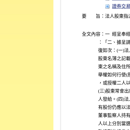
證券交易法 
要 旨：
法人股東指
全文內容：一  經呈奉
          
          
          
          
          
          
          
          
          
          
          