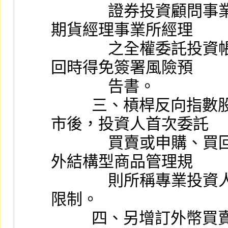
              證券投資顧問事業所經理之全權委託投資帳戶及
期貨經理事業所經理
              之全權委託投資帳戶等委託買賣及辦理申購、買
回時得免簽署風險預
              告書。
          三、槓桿反向指數股票型期貨信託基金受益憑證上
市後，投資人首次委託
              買賣或申購、買回，應符合適格性條件，符合境
外結構型商品管理規
              則所稱專業投資人及前項投資人等得免受適格性
限制。
          四、另增訂外幣買賣之指數股票型基金受益憑證不