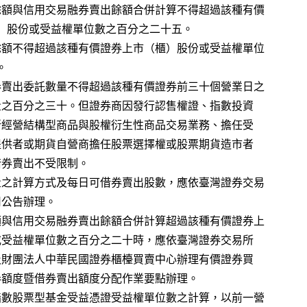
（一）借券賣出餘額與信用交易融券賣出餘額合併計算不得超過該種有價
      證券上市（櫃）股份或受益權單位數之百分之二十五。
（二）借券賣出餘額不得超過該種有價證券上市（櫃）股份或受益權單位
之十。
三、每日盤中借券賣出委託數量不得超過該種有價證券前三十個營業日之
    日平均成交數量之百分之三十。但證券商因發行認售權證、指數投資
    證券、營業處所經營結構型商品與股權衍生性商品交易業務、擔任受
    益憑證流動量提供者或期貨自營商擔任股票選擇權或股票期貨造市者
 等避險需求之借券賣出不受限制。
四、前點有關數量之計算方式及每日可借券賣出股數，應依臺灣證券交易
所股份有限公司公告辦理。
五、借券賣出餘額與信用交易融券賣出餘額合併計算超過該種有價證券上
    市（櫃）股份或受益權單位數之百分之二十時，應依臺灣證券交易所
    股份有限公司及財團法人中華民國證券櫃檯買賣中心辦理有價證券買
    賣得為融資融券額度暨借券賣出額度分配作業要點辦理。
六、第二點有關指數股票型基金受益憑證受益權單位數之計算，以前一營