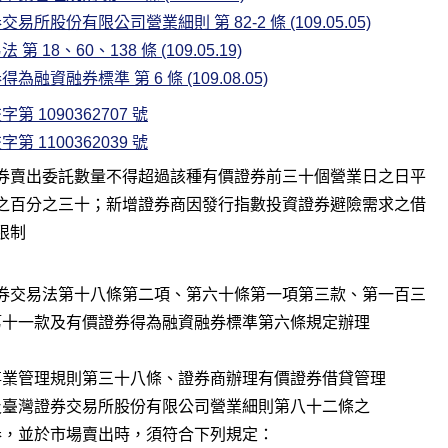
易所股份有限公司營業細則 第 82-2 條 (109.05.05)
第 18、60、138 條 (109.05.19)
為融資融券標準 第 6 條 (109.08.05)
第 1090362707 號
第 1100362039 號
券賣出委託數量不得超過該種有價證券前三十個營業日之日平

之百分之三十；新增證券商因發行指數投資證券避險需求之借

券交易法第十八條第二項、第六十條第一項第三款、第一百三
    十八條第一項第十一款及有價證券得為融資融券標準第六條規定辦理
二、依證券金融事業管理規則第三十八條、證券商辦理有價證券借貸管理
    辦法第十五條及臺灣證券交易所股份有限公司營業細則第八十二條之
    二規定辦理借券，並於市場賣出時，須符合下列規定：