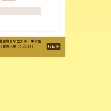
議瀏覽器字型大小：中字型
行動版
月瀏覽人數：
313,291