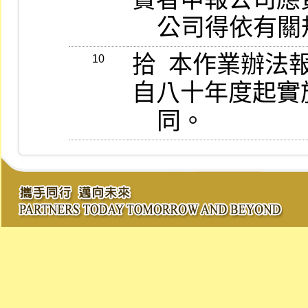
    公司得依
拾  本作業辦
10
自八十年度起實
    同。