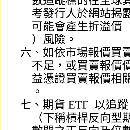
    數追蹤標的在全球其他市場可能會有更為即時之價格產生，故如僅參

    考發行人於網站揭露之淨值作為買賣期貨 ETF  受益憑證之依據，則

    可能會產生折溢價（即期貨 ETF  受益憑證成交價格低於或高於淨值

    ）風險。

六、如依市場報價買賣期
    不足，或買賣報價價差較大之情況，投資前應詳細蒐集期貨 ETF  受

    益憑證買賣報價相關資訊，並注意流動性風險所可能造成之投資損失

    。

七、期貨 ETF  以
    （下稱槓桿反向型期貨 ETF）者，委託人應完全瞭解淨值與其標的指
