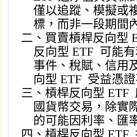
    僅以追蹤、模擬或複製每日標的指數報酬率正向倍數或反向倍數為目

    標，而非一段期間內指數正向倍數或反向倍數之累積報酬率。

二、買賣槓桿反向型 E
    反向型 ETF  可能有利率、流動性、匯兌、通貨膨脹、再投資、個別

    事件、稅賦、信用及連結標的市場影響等風險，證券商對買賣槓桿反

    向型 ETF  受益憑證不會有任何投資獲利或保本之保證。

三、槓桿反向型 ETF
    國貨幣交易，除實際交易產生損益外，尚須負擔匯率風險，且投資標

    的可能因利率、匯率或其他指標之變動，有直接導致本金損失之虞。

四、槓桿反向型 ETF 