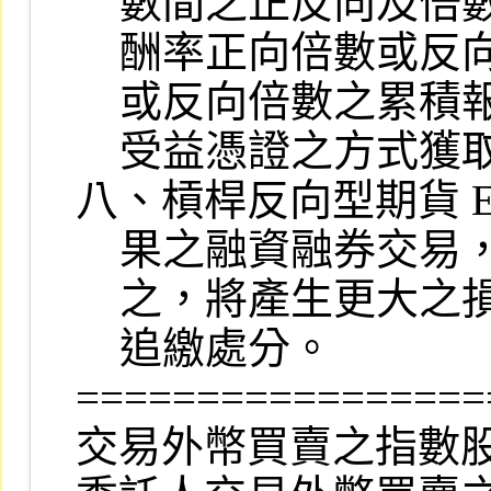
    數間之正反向及倍數關係，且僅以追蹤、模擬或複製每日標的指數報

    酬率正向倍數或反向倍數為目標，而非一段期間內標的指數正向倍數

    或反向倍數之累積報酬率，故不宜以長期持有槓桿反向型期貨 ETF

    受益憑證之方式獲取累積報酬率。

八、槓桿反向型期貨 E
    果之融資融券交易，當價格走勢符合預期時，可獲取更高之報酬；反

    之，將產生更大之損失，同時可能因擔保維持率下跌而面臨授信機構

    追繳處分。

=================
交易外幣買賣之指數股