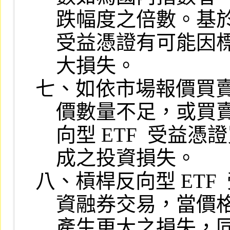
    跌幅度之倍數。基於前述特性，委託人完全瞭解交易槓桿反向型 ETF

    受益憑證有可能因標的指數波動，而在極短時間內產生極大利潤或極

    大損失。

七、如依市場報價買賣槓
    價數量不足，或買賣報價價差較大之情況，投資前應詳細蒐集槓桿反

    向型 ETF  受益憑證買賣報價相關資訊，並注意流動性風險所可能造

    成之投資損失。

八、槓桿反向型 ETF
    資融券交易，當價格走勢符合預期時，可獲取更高之報酬；反之，將

    產生更大之損失，同時可能因擔保維持率下跌而面臨授信機構追繳處
