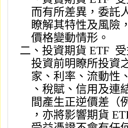
    而有所差異，委託人應就期貨 ETF  連結之國外期貨指數標的，分別

    瞭解其特性及風險，並隨時注意該期貨指數之標的商品於現貨市場之

    價格變動情形。

二、投資期貨 ETF 
    投資前明瞭所投資之期貨 ETF  受益憑證可能有（包括但不限於）國

    家、利率、流動性、提前解約、匯兌、通貨膨脹、再投資、個別事件

    、稅賦、信用及連結標的市場影響等風險，造成交易價格與期貨指數

    間產生正逆價差（例如：期貨交易價格大於或小於期貨指數）之情況

    ，亦將影響期貨 ETF  受益憑證之淨資產價值，證券商對期貨 ETF  

    受益憑證不會有任何投資獲利或保本之保證。
