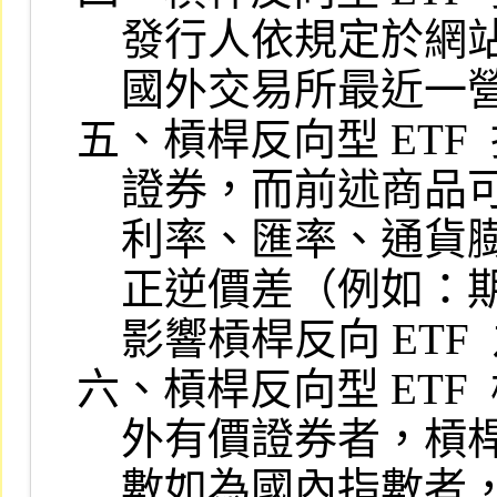
    發行人依規定於網站所揭露 ETF  淨值，可能因時差關係，僅係以該

    國外交易所最近一營業日之收盤價計算。

五、槓桿反向型 ETF
    證券，而前述商品可能會因為流動性、現金股利、投資人預期心理、

    利率、匯率、通貨膨漲等相關因素，造成交易價格與標的指數間產生

    正逆價差（例如：期貨交易價格大於或小於標的指數）之情況，亦將

    影響槓桿反向 ETF  之淨資產價值。

六、槓桿反向型 ETF
    外有價證券者，槓桿反向型 ETF  受益憑證無漲跌幅度限制，標的指

    數如為國內指數者，其受益憑證漲跌幅度為國內證券市場有價證券漲
