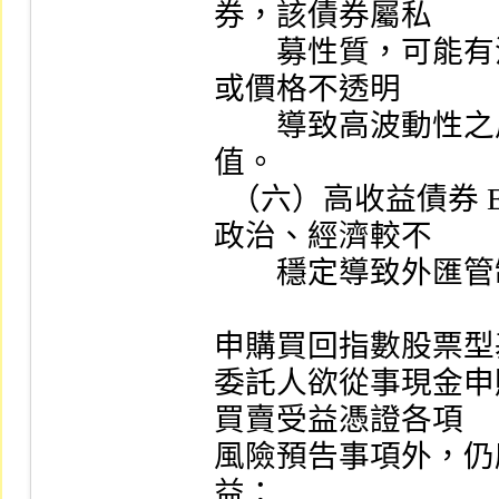
券，該債券屬私

        募性質，可能有流動性不足，財務訊息揭露不完整
或價格不透明

        導致高波動性之風險，可能影響 ETF  之淨資產價
值。

  （六）高收益債券 ETF  投資標的可能有因國家或地區
政治、經濟較不

        穩定導致外匯管制、匯率大幅變動等特殊風險。

申購買回指數股票型
委託人欲從事現金申購
買賣受益憑證各項

風險預告事項外，仍
益：
