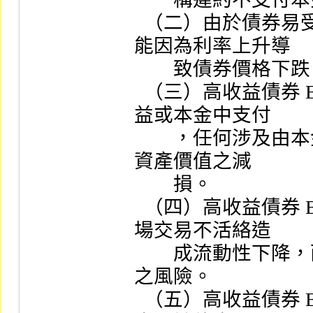
  （二）由於債券易受利率之變動而影響其價格，故可
能因為利率上升導

        致債券價格下跌，致影響 ETF  之淨資產價值。

  （三）高收益債券 ETF  受益憑證之配息可能由基金收
益或本金中支付

        ，任何涉及由本金支出的部份，可能導致 ETF  淨
資產價值之減

        損。

  （四）高收益債券 ETF  所投資之債券，有可能因為市
場交易不活絡造

        成流動性下降，而有無法在短期內依合理價格出售
之風險。

  （五）高收益債券 ETF  投資標的可能有 Rule144A 債