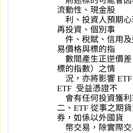
    前述標的可能會因為（包括但不限於）國家、利率、
流動性、現金股

    利、投資人預期心理、提前解約、匯兌、通貨膨脹、
再投資、個別事

    件、稅賦、信用及連結標的市場影響等風險，造成交
易價格與標的指

    數間產生正逆價差（例如：期貨交易價格大於或小於
標的指數）之情

    況，亦將影響 ETF  之淨資產價值，證券商對買賣 
ETF  受益憑證不

    會有任何投資獲利或保本之保證。

二、ETF 從事之
券，如係以外國貨

    幣交易，除實際交易產生損益外，尚須負擔匯率風