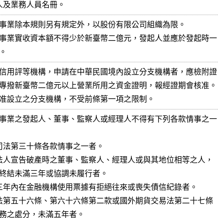
理人及業務人員名冊。
事業除本規則另有規定外，以股份有限公司組織為限。

事業實收資本額不得少於新臺幣二億元，發起人並應於發起時一

。
信用評等機構，申請在中華民國境內設立分支機構者，應檢附證

專撥新臺幣二億元以上營業所用之資金證明，報經證期會核准。

准設立之分支機構，不受前條第一項之限制。
事業之發起人、董事、監察人或經理人不得有下列各款情事之一

公司法第三十條各款情事之一者。

任法人宣告破產時之董事、監察人、經理人或與其地位相等之人，

近三年內在金融機構使用票據有拒絕往來或喪失債信紀錄者。

本法第五十六條、第六十六條第二款或國外期貨交易法第二十七條
