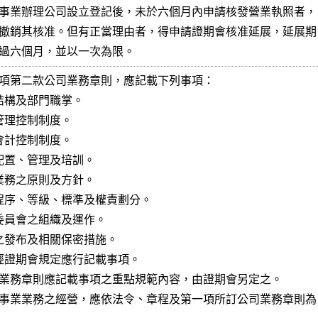
事業辦理公司設立登記後，未於六個月內申請核發營業執照者，

撤銷其核准。但有正當理由者，得申請證期會核准延展，延展期

過六個月，並以一次為限。
項第二款公司業務章則，應記載下列事項：

結構及部門職掌。

管理控制制度。

會計控制制度。

員配置、管理及培訓。

營業務之原則及方針。

等程序、等級、標準及權責劃分。

等委員會之組織及運作。

等之發布及相關保密措施。

他經證期會規定應行記載事項。

業務章則應記載事項之重點規範內容，由證期會另定之。

事業業務之經營，應依法令、章程及第一項所訂公司業務章則為
