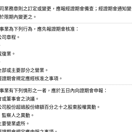
司業務章則之訂定或變更，應報經證期會備查；經證期會通知變

於限期內變更之。
事業為下列行為，應先報證期會核准：

公司章程。



或復業。



與全部或主要部分之營業。

他經證期會規定應經核准之事項。
事業有下列情形之一者，應於五日內向證期會申報：

東會或董事會之決議。

有公司股份超過股份總額百分之十之股東股權異動。

、監察人之異動。

主要營業處所。

他經證期會規定應申報之事項。
