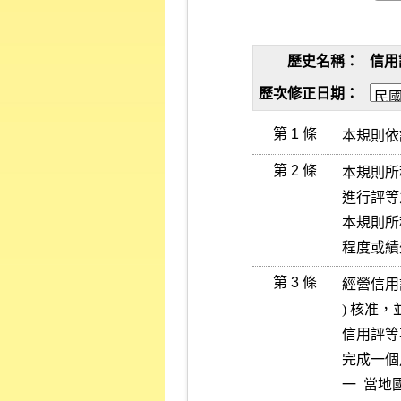
歷史名稱：
信用評
歷次修正日期：
第 1 條
本規則依
第 2 條
本規則所
進行評等
本規則所
程度或績
第 3 條
經營信用
) 核准
信用評等
完成一個
一  當