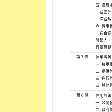
五  違
    或國外期貨交易法規定，經受罰金以上刑之宣告，執行完畢、緩刑期

    滿或赦免後未滿五年者。

六  有
    適合從事信用評等業務者。

發起人、
行使職務
第 7 條
信用評等
一  接受
二  提
三  進
四  其
第 8 條
信用評等
一  公
二  政