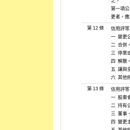
之。

第一項公
更者，應
第 12 條
信用評等
一  變更
二  合併。
三  停業
四  解散。
五  讓
六  其
第 13 條
信用評等
一  股
二  持
三  董事
四  變更
五  其