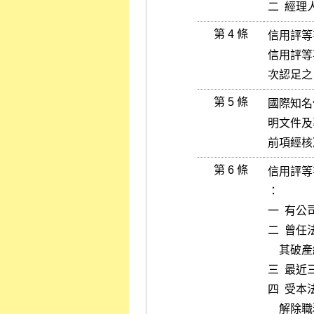
二  經
第 4 條
信用評等
信用評等
次認足之
第 5 條
國際知名
明文件及
前項經核
第 6 條
信用評等
：

一  有
二  曾
    其破產終結未滿三年或協調未履行者。

三  最
四  受
    解除職務之處分，未滿五年者。
