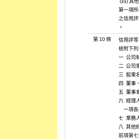
 (四) 其他有關業務經營事項。

第一項所
之信用評
。
第 10 條
信用評等
檢附下列
一  公司
二  公司
三  股
四  董
五  董事
六  經
    一項各款資格之證明文件。

七  業
八  其
前項第七