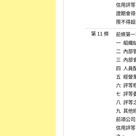
信用評等
證期會得
限不得超
第 11 條
前條第一
一  組織
二  內部
三  內部
四  人
五  經
六  評
七  評
八  評
九  其
前項公司
信用評等