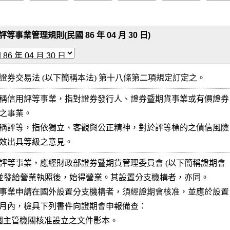
等事業管理規則(民國 86 年 04 月 30 日)
證券交易法 (以下簡稱本法) 第十八條第二項規定訂定之。
稱信用評等事業，指對證券發行人、證券暨期貨事業或有價證券

之事業。

稱評等，指依獨立、客觀與公正精神，對於評等標的之債信風險

效出具等級之意見。
評等事業，應經財政部證券暨期貨管理委員會 (以下簡稱證期會

，並發給營業執照後，始得營業。其設置分支機構者，亦同。

事業申請在國外設置分支機構者，須經證期會核准，並應於設置

月內，檢具下列書件向證期會申報備查：

地國主管機關核准設立之文件影本。
