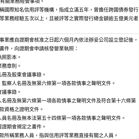
稱國際知名信用評等機構，指成立滿五年，曾擔任跨國債券發行

等業務經驗五次以上，且被評等之實際發行總金額逾五億美元者

事業應自證期會核准之日起六個月內依法辦妥公司設立登記後，

書件，向證期會申請核發營業執照：

執照影本。

業務章則。

東名冊及股東會議事錄。

事、監察人名冊及無第六條第一項各款情事之聲明文件。

會議事錄。

理人名冊及無第六條第一項各款情事之聲明文件及符合第十六條第

務人員名冊及無本法第五十四條第一項各款情事之聲明文件。

他經證期會規定之書件。

款所稱業務人員，指與信用評等業務直接有關之人員。
