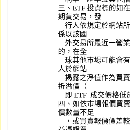
三、ETF 投資標的
期貨交易，發

    行人依規定於網站所揭露 ETF  淨值，可能因時差關係，僅
係以該國

    外交易所最近一營業日之收盤價計算，該等交易或投資之標
的，在全

    球其他市場可能會有更為即時之價格產生，故如僅參考發行
人於網站

    揭露之淨值作為買賣 ETF  受益憑證之依據，則可能會產生
折溢價（

    即 ETF  成交價格低於或高於淨值）風險。

四、如依市場報價買賣 
價數量不足

    ，或買賣報價價差較大之情況，投資前應詳細蒐集 ETF  受
益憑證買
