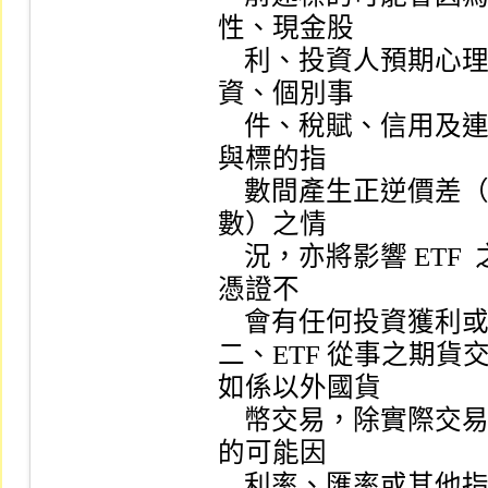
性、現金股

    利、投資人預期心理、提前解約、匯兌、通貨膨脹、再投
資、個別事

    件、稅賦、信用及連結標的市場影響等風險，造成交易價格
與標的指

    數間產生正逆價差（例如：期貨交易價格大於或小於標的指
數）之情

    況，亦將影響 ETF  之淨資產價值，證券商對買賣 ETF  受益
憑證不

    會有任何投資獲利或保本之保證。

二、ETF 從事之期
如係以外國貨

    幣交易，除實際交易產生損益外，尚須負擔匯率風險，且標
的可能因

    利率、匯率或其他指標之變動，有直接導致本金損失之虞。
