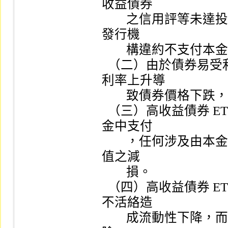
收益債券

        之信用評等未達投資等級或未經信用評等，可能面臨債券
發行機

        構違約不支付本金、利息或破產之風險。

  （二）由於債券易受利率之變動而影響其價格，故可能因為
利率上升導

        致債券價格下跌，致影響 ETF  之淨資產價值。

  （三）高收益債券 ETF  受益憑證之配息可能由基金收益或本
金中支付

        ，任何涉及由本金支出的部份，可能導致 ETF  淨資產價
值之減

        損。

  （四）高收益債券 ETF  所投資之債券，有可能因為市場交易
不活絡造

        成流動性下降，而有無法在短期內依合理價格出售之風