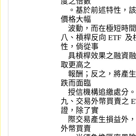
度之倍數

    。基於前述特性，該等 ETF  受益憑證有可能因標的指數或
價格大幅

    波動，而在極短時間內產生極大利潤或極大損失。

八、槓桿反向 ETF  
性，倘從事

    具槓桿效果之融資融券交易，當價格走勢符合預期時，可獲
取更高之

    報酬；反之，將產生更大之損失，同時可能因擔保維持率下
跌而面臨

    授信機構追繳處分。

九、交易外幣買賣之 ET
證，除了實

    際交易產生損益外，應瞭解外幣買賣之 ETF  受益憑證係以
外幣買賣
