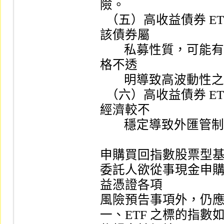
險。

  （五）高收益債券 ETF  投資標的可能有 Rule 144A  債券，
該債券屬

        私募性質，可能有流動性不足，財務訊息揭露不完整或價
格不透

        明導致高波動性之風險，可能影響 ETF  之淨資產價值。

  （六）高收益債券 ETF  投資標的可能有因國家或地區政治、
經濟較不

        穩定導致外匯管制、匯率大幅變動等特殊風險。

申購買回指數股票型基
委託人欲從事現金申購及
益憑證各項

風險預告事項外，仍應
一、ETF 之標的指