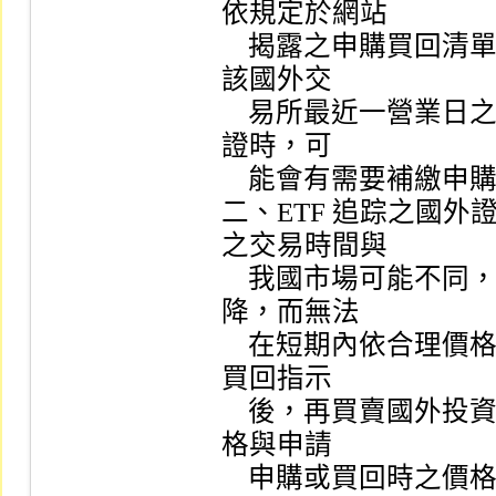
依規定於網站

    揭露之申購買回清單 ETF  淨值，可能因時差關係，僅係以
該國外交

    易所最近一營業日之收盤價計算，申購及買回 ETF  受益憑
證時，可

    能會有需要補繳申購價款或取得較低之買回價款。

二、ETF 追踪之國
之交易時間與

    我國市場可能不同，或因為指數標的不活絡造成流動性下
降，而無法

    在短期內依合理價格買賣，故 ETF  發行人收到申購價款或
買回指示

    後，再買賣國外投資標的或交易國外期貨指數標的，成交價
格與申請

    申購或買回時之價格，可能會有差距。
