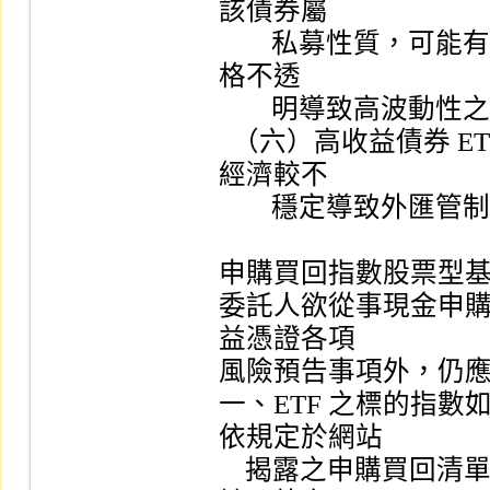
該債券屬

        私募性質，可能有流動性不足，財務訊息揭露不完整或價
格不透

        明導致高波動性之風險，可能影響 ETF  之淨資產價值。

  （六）高收益債券 ETF  投資標的可能有因國家或地區政治、
經濟較不

        穩定導致外匯管制、匯率大幅變動等特殊風險。

申購買回指數股票型基
委託人欲從事現金申購及
益憑證各項

風險預告事項外，仍應
一、ETF 之標的指
依規定於網站

    揭露之申購買回清單 ETF  淨值，可能因時差關係，僅係以