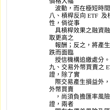
價格大幅

    波動，而在極短時間內產生極大利潤或極大損失。

八、槓桿反向 ETF  
性，倘從事

    具槓桿效果之融資融券交易，當價格走勢符合預期時，可獲
取更高之

    報酬；反之，將產生更大之損失，同時可能因擔保維持率下
跌而面臨

    授信機構追繳處分。

九、交易外幣買賣之 ET
證，除了實

    際交易產生損益外，應瞭解外幣買賣之 ETF  受益憑證係以
外幣買賣

    ，尚須負擔匯率風險，且加掛 ETF  與被加掛 ETF  受益憑
證，兩者
