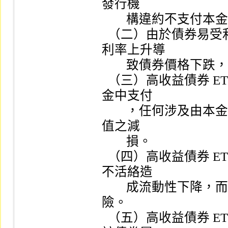
發行機

        構違約不支付本金、利息或破產之風險。

  （二）由於債券易受利率之變動而影響其價格，故可能因為
利率上升導

        致債券價格下跌，致影響 ETF  之淨資產價值。

  （三）高收益債券 ETF  受益憑證之配息可能由基金收益或本
金中支付

        ，任何涉及由本金支出的部份，可能導致 ETF  淨資產價
值之減

        損。

  （四）高收益債券 ETF  所投資之債券，有可能因為市場交易
不活絡造

        成流動性下降，而有無法在短期內依合理價格出售之風
險。

  （五）高收益債券 ETF  投資標的可能有 Rule 144A  債券，