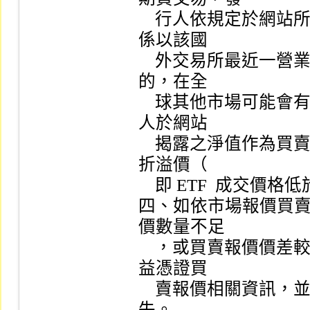
    行人依規定於網站所揭露 ETF  淨值，可能因時差關係，僅
係以該國

    外交易所最近一營業日之收盤價計算，該等交易或投資之標
的，在全

    球其他市場可能會有更為即時之價格產生，故如僅參考發行
人於網站

    揭露之淨值作為買賣 ETF  受益憑證之依據，則可能會產生
折溢價（

    即 ETF  成交價格低於或高於淨值）風險。

四、如依市場報價買賣 
價數量不足

    ，或買賣報價價差較大之情況，投資前應詳細蒐集 ETF  受
益憑證買

    賣報價相關資訊，並注意流動性風險所可能造成之投資損
失。
