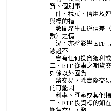
資、個別事

    件、稅賦、信用及連結標的市場影響等風險，造成交易價格
與標的指

    數間產生正逆價差（例如：期貨交易價格大於或小於標的指
數）之情

    況，亦將影響 ETF  之淨資產價值，證券商對買賣 ETF  受益
憑證不

    會有任何投資獲利或保本之保證。

二、ETF 從事之期
如係以外國貨

    幣交易，除實際交易產生損益外，尚須負擔匯率風險，且標
的可能因

    利率、匯率或其他指標之變動，有直接導致本金損失之虞。

三、ETF 投資標的
期貨交易，發
