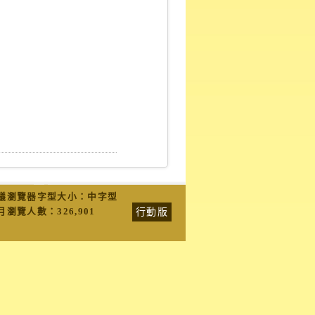
議瀏覽器字型大小：中字型
行動版
月瀏覽人數：
326,901