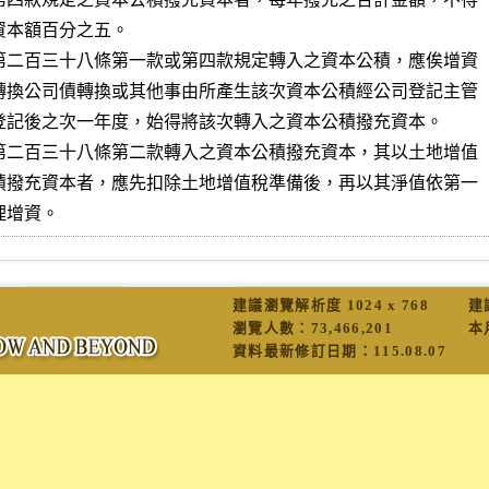
本額百分之五。

第二百三十八條第一款或第四款規定轉入之資本公積，應俟增資

轉換公司債轉換或其他事由所產生該次資本公積經公司登記主管

登記後之次一年度，始得將該次轉入之資本公積撥充資本。

第二百三十八條第二款轉入之資本公積撥充資本，其以土地增值

積撥充資本者，應先扣除土地增值稅準備後，再以其淨值依第一

建議瀏覽解析度 1024 x 768
建
瀏覽人數：
73,466,201
本
資料最新修訂日期：
115.08.07