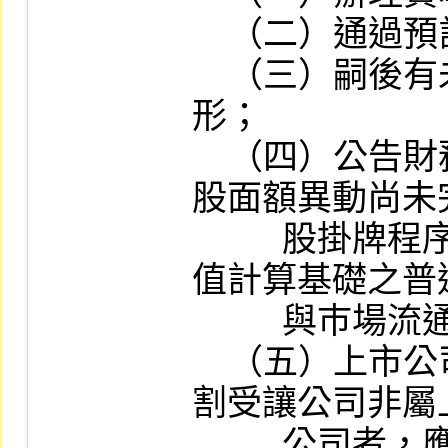
    （二）通過預計換股作業計畫；

    （三）嗣後有未依換股作業計畫執行之情
形；

    （四）公告財務報告時，因辦理減資或每
股面額異動尚未
          股掛牌程序致公告之財務報表每股淨
值計算基礎之普
          與巿場流通在外股數不同者；

    （五）上市公司須辦理減資換股作業，分
割受讓公司非屬
          公司者，應於恢復交易日三個營業日