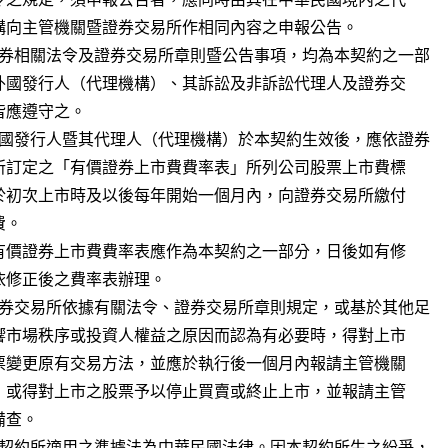
 證券相關法令及證券交易所章則暨公告事項，均為本契約之一部

 外國發行人暨其代理人（代理機構）於本契約生效後，應依證券

 證券交易所依據有關法令、證券交易所章則規定，或基於其他足

 本契約所適用之準據法為中華民國法律。因本契約所生之紛爭，
