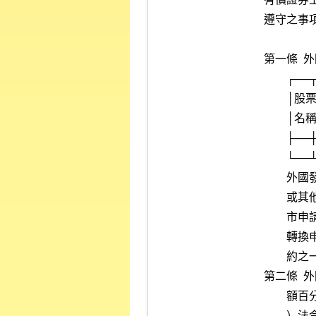
遵守之事項
第一條  
        ┌──┬──┬────┬────┬────┬──┬──┐

        │股票│發行│發行股數│每股金額│發行總額│上市│備註│

        │名稱│日期│（股）  │（元）  │（元）  │股數│    │

        ├──┼──┼────┼────┼────┼──┼──┤

        └──┴──┴────┴────┴────┴──┴──┘

        外國發行人嗣後上市之股數如有增減，或因公司名稱變更、減資

        或其他事項致內容變更者，其經證券交易所同意後之有價證券上

        市申請（報）書、上市有價證券內容變更申請書或上市有價證券

        轉換申報書所載之上市有價證券增減或內容變更事項，亦為本契

        約之一部分。

第二條 
        額百分之十之股東，其股權如有變動時，依其所屬國（上市地國

        ）法令之規定，須申報公告者，應同時由其在中華民國境內之代
