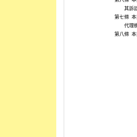
        其訴訟管轄法院為臺灣台北地方法院。

第七條 
        代理機構）及證券交易所存執。

第八條  
                     
                      
                     
                       
                        
                       
                          
                     