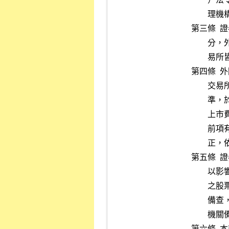
        理機構向主管機關暨證券交易所作相同內容之申報公告。

第三條 
        分，外國發行人（代理機構）、其訴訟及非訴訟代理人及證券交

        易所皆應遵守之。

第四條 
        交易所訂定之「有價證券上市費費率表」所列公司股票上市費標

        準，於初次上市時及以後每年開始一個月內，向證券交易所繳付

        上市費。

        前項有價證券上市費費率表應作為本契約之一部分，日後如有修

        正，依修正後之費率表辦理。

第五條 
        以影響市場秩序或投資人權益之原因而認為有必要時，得對上市

        之股票變更原有交易方法，並應於執行後一個月內報請主管機關

        備查，或得對上市之股票予以停止買賣或終止上市，並報請主管

        機關備查。

第六條 