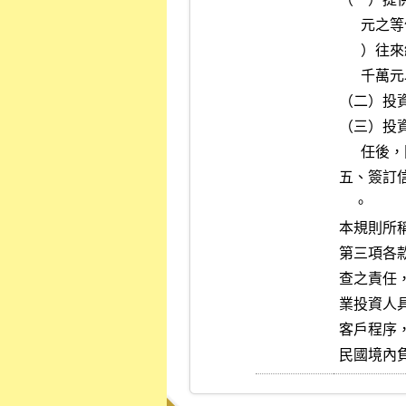
      元之等值外幣，且於該受託、銷售機構之存款及投資（含該筆投資

      ）往來總資產逾新臺幣一千五百萬元，並提供總資產超過新臺幣三

      千萬元以上之財力聲明書。

（二）投
（三）投
      任後，同意簽署為專業投資人。

五、簽訂
    。

本規則所
第三項各
查之責任
業投資人
客戶程序
民國境內