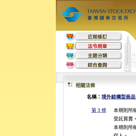
相關法條
名稱：
境外結構型商品
第 3 條
本規則所
受託買賣
本規則所
保人。
