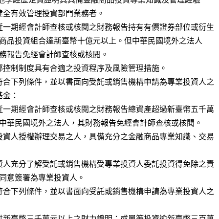
近一期經會計師查核或核閱之財務報告持有有價證券部位或衍生

部控制制度具有合適之投資程序及風險管理措施。

符合下列條件，並以書面向受託或銷售機構申請為專業投資人之

近一期經會計師查核或核閱之財務報告總資產超過新臺幣五千萬

投資人授權辦理交易之人，具備充分之金融商品專業知識、交易

資人充分了解受託或銷售機構受專業投資人委託投資得免除之責

符合下列條件，並以書面向受託或銷售機構申請為專業投資人之

供新臺幣三千萬元以上之財力證明；或單筆投資逾新臺幣三百萬
