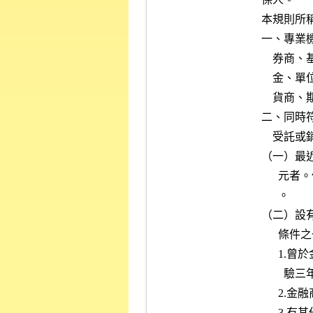
本規則所
一、專業
    券商、基金管理公司、政府投資機構、政府基金、退休基金、共同基

    金、單位信託、證券投資信託公司、證券投資顧問公司、信託業、期

    貨商、期貨服務事業及其他經本會核准之機構。

二、同時
    受託或銷售機構）申請為高淨值投資法人：

（一）最
      元者。但中華民國境外之法人，其財務報告免經會計師查核或核閱

      。

（二）設
      條件之一：

      1.曾於金融、證券、期貨或保險機構從事金融商品投資業務工作經

        驗三年以上。

      2.金融商品投資相關工作經驗四年以上。

      3.有其他學經歷足資證明其具備金融商品投資專業知識及管理經驗
