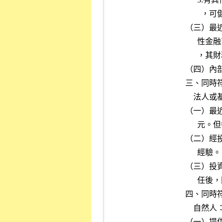
        ，可健全有效管理投資部門業務者。

（三）最
      性金融商品投資組合達新臺幣十億元以上。但中華民國境外之法人

      ，其財務報告免經會計師查核或核閱。

（四）內
三、同時
    法人或基金：

（一）最
      元。但中華民國境外之法人，其財務報告免經會計師查核或核閱。

（二）經
      經驗。

（三）投
      任後，同意簽署為專業投資人。

四、同時
    自然人：

（一）提