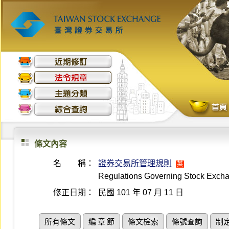
條文內容
名 稱：
證券交易所管理規則
英
Regulations Governing Stock Exch
修正日期：
民國 101 年 07 月 11 日
所有條文
編 章 節
條文檢索
條號查詢
制