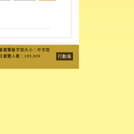
議瀏覽器字型大小：中字型
行動版
月瀏覽人數：
289,009