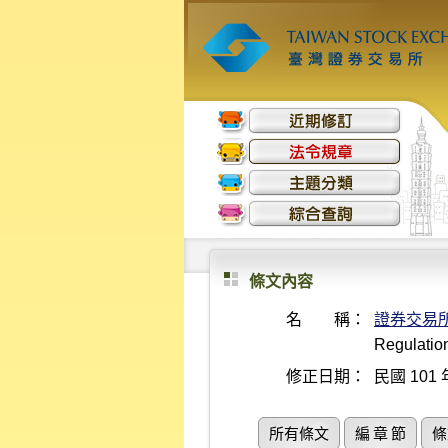
條文內容
名 稱：
證券交易
Regulatio
修正日期：
民國 101 
所有條文
編 章 節
條