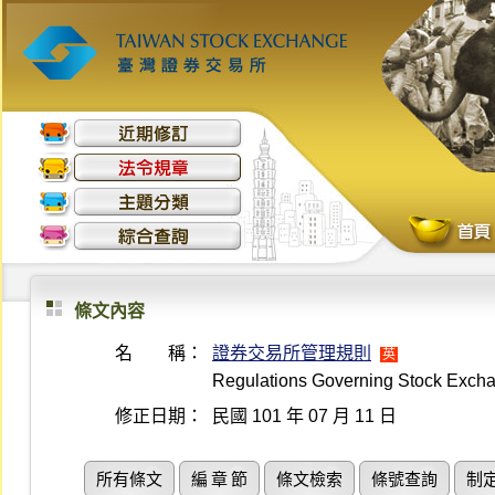
條文內容
名 稱：
證券交易所管理規則
英
Regulations Governing Stock Exch
修正日期：
民國 101 年 07 月 11 日
所有條文
編 章 節
條文檢索
條號查詢
制