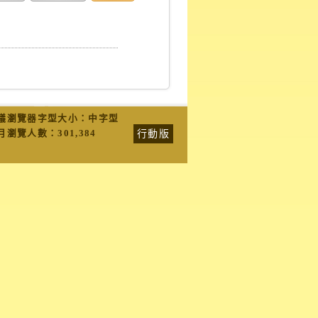
議瀏覽器字型大小：中字型
行動版
月瀏覽人數：
301,384