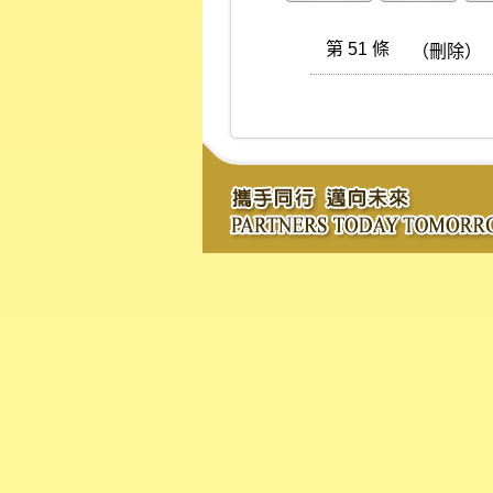
第 51 條
（刪除）