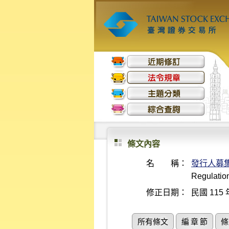
條文內容
名 稱：
發行人募
Regulation
修正日期：
民國 115 
所有條文
編 章 節
條