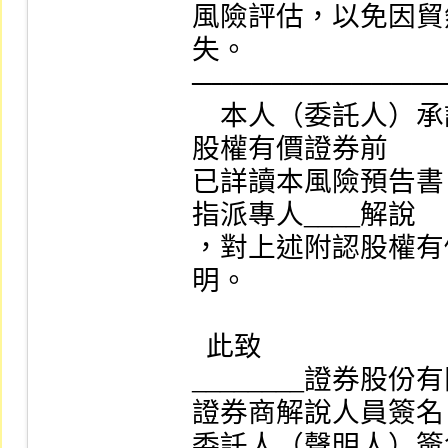
風險評估，以免因貿
失。

─────────────
    本人（委託人）承諾投資風險自行負責，於買賣附認
股權有價證券前

已詳讀本風險預告書，
指派專人____解說

，對上述附認股權有
明。

  此致

________證券股份
證券商解說人員簽名：___
委託人（聲明人）簽名：_