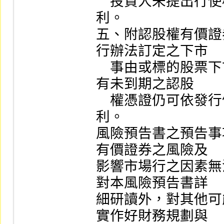
    投資人未提出行使權利之要求，則視同放棄行使權
利。

五、附認股權有價證
行辦法訂定之下市

    事由或標的股票下市等因素，而必須終止上市時，持
有未到期之認股

    權憑證仍可依發行條件向發行公司請求履行認股權
利。

風險預告書之預告事
有價證券之風險及

影響市場行之因素無
對本風險預告書詳

細研讀外，對其他可
實作好財務規劃與
