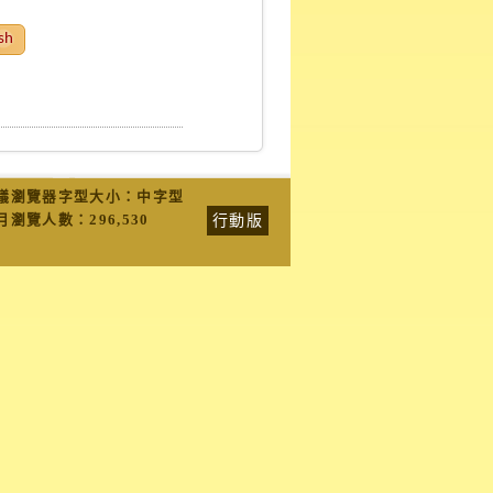
sh
議瀏覽器字型大小：中字型
行動版
月瀏覽人數：
296,530