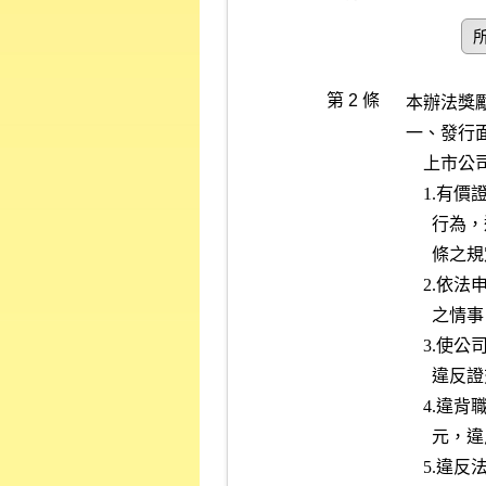
第 2 條
本辦法獎
一、發行面
    上市公司負責人或相關人員有下列情事之一者：

    1.有價證券之募集、發行或私募有虛偽、詐欺或其他足致他人誤信之

      行為，違反證券交易法（下稱證交法）第二十條第一項、第三十二

      條之規定者。

    2.依法申報或公告之財務報告及財務業務文件，其內容有虛偽或隱匿

      之情事，違反證交法第二十條第二項之規定者。

    3.使公司為不利益之交易，且不合營業常規，致公司遭受重大損害，

      違反證交法第一七一條第一項第二款之規定者。

    4.違背職務之行為或侵占公司資產，致公司遭受損害達新臺幣五百萬

      元，違反證交法第一七一條第一項第三款之規定者。

    5.違反法令、章程或逾越董事會授權之範圍，將公司資金貸與他人、
