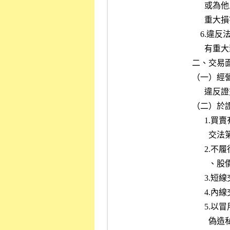
      或為他人以公司資產提供擔保、保證或為票據之背書，致公司遭受

      重大損害，違反證交法第一七四條第一項第八款之規定者。

    6.違反法令、章程、內部控制作業程序，挪用公司款項、掏空資產，

      有重大影響企業營運及股東權益之虞者。

二、交易面
（一）經
      違反證交法第九十六條規定者。

（二）於
      1.買賣有價證券有虛偽、詐欺或其他足致他人誤信之行為，違反證

        交法第二十條第一項之規定者。

      2.不履行交割、相對委託、炒作、相對成交、散布流言或不實資料

        、股價操縱，違反證交法第一五五條第一項之規定者。

      3.短線交易違反證交法第一五七條之規定者。

      4.內線交易違反證交法第一五七條之一之規定者。

      5.以冒用主管機關及本公司名義方式進行詐騙，犯刑法第二一０條

        偽造私文書罪、第三三九條詐欺罪或其他刑事法律者。
