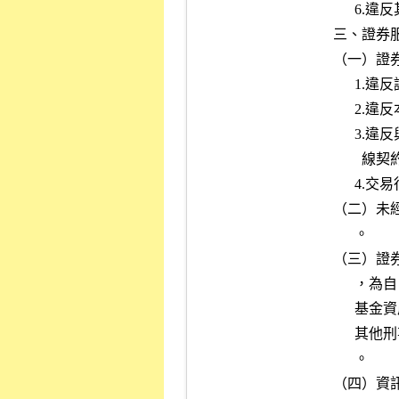
      6.違反其他刑事法律而其犯罪事實牽涉證券集中交易市場者。

三、證券服
（一）證
      1.違反證券交易法令或本於法令之行政處分者。

      2.違反本公司營業細則、證券經紀商受託契約準則或其他章則者。

      3.違反與本公司所訂供給使用有價證券集中交易市場契約、電腦連

        線契約或供給使用交易資訊契約者。

      4.交易行為違反誠實信用原則，足致他人受損害者。

（二）未
      。

（三）證
      ，為自己或他人從事同種類之有價證券交易、或收受財物不當運用

      基金資產或全權委託投資帳戶等，違反證券投資信託及顧問法令或

      其他刑事法律而涉及影響基金投資人或全權委託投資客戶之權益者

      。

（四）資