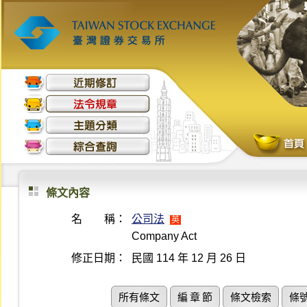
條文內容
名 稱：
公司法
英
Company Act
修正日期：
民國 114 年 12 月 26 日
所有條文
編 章 節
條文檢索
條