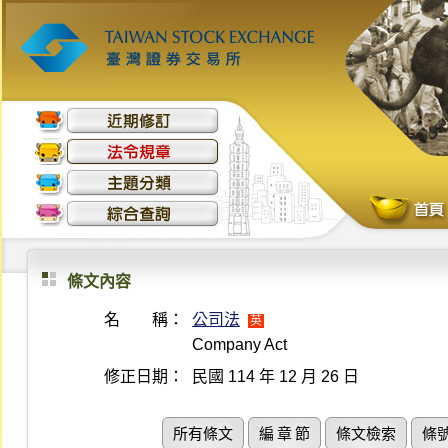
條文內容
名 稱：
公司法
英
Company Act
修正日期：
民國 114 年 12 月 26 日
所有條文
編 章 節
條文檢索
條