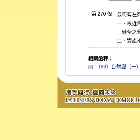
第 270 條
公司有左
一、最近
    健全之營業計畫，確能改善營利能力者，不在此限。

二、資產
相關函釋：
（83）台財證（一）字