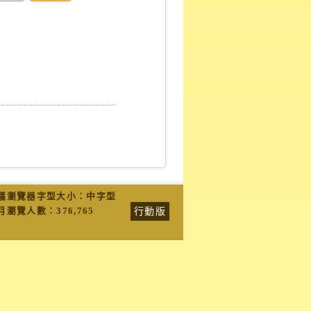
議瀏覽器字型大小：中字型
行動版
月瀏覽人數：
376,765