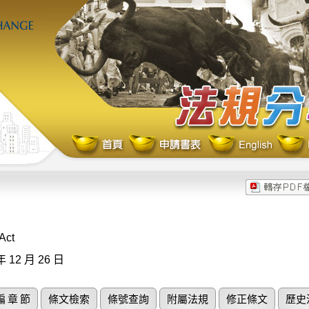
Act
年 12 月 26 日
編 章 節
條文檢索
條號查詢
附屬法規
修正條文
歷史