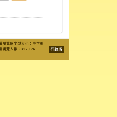
議瀏覽器字型大小：中字型
行動版
月瀏覽人數：
397,126