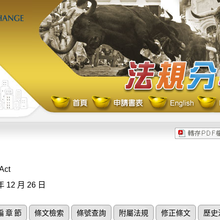
Act
年 12 月 26 日
編 章 節
條文檢索
條號查詢
附屬法規
修正條文
歷史