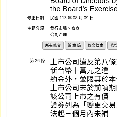
Board of Directors
the Board's Exercis
修正日期：
民國 113 年 08 月 09 日
主題分類：
發行市場 > 審查
公司治理
所有條文
編 章 節
條文檢索
條
上市公司違反第八條
第 26 條
新台幣十萬元之違

約金外，並限其於本
上市公司未於前項期
該公司上市之有價

證券列為「變更交易
法起三個月內未補
