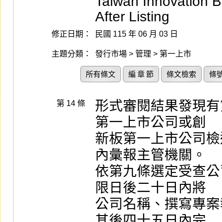
Taiwan Innovation 
After Listing
修正日期：
民國 115 年 06 月 03 日
主題分類：
發行市場 > 管理 > 第一上市
所有條文
編 章 節
條文檢索
條
形式審閱結果發現有
第 14 條
第一上市公司或創

新板第一上市公司檢
內彙報主管機關。

依第九條選定受查公
限日後二十日內將

公司名稱、撰寫專案
其後四十五日內完
