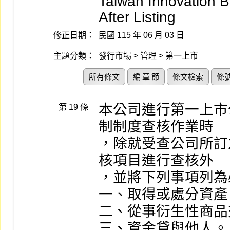
Taiwan Innovation 
After Listing
修正日期：
民國 115 年 06 月 03 日
主題分類：
發行市場 > 管理 > 第一上市
所有條文
編 章 節
條文檢索
條
本公司進行第一上市
第 19 條
制制度查核作業時

，除就受查公司所訂
核項目進行查核外

，並將下列事項列為
一、取得或處分資產。
二、從事衍生性商品
三、資金貸與他人。
