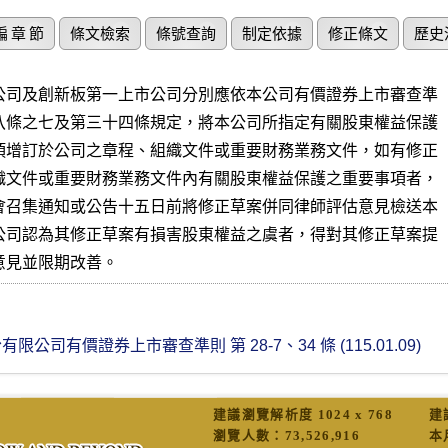
編 章 節
條文檢索
條號查詢
制定依據
修正條文
歷史
公司及創新板第一上市公司分別應依本公司有價證券上市審查準

八條之七及第三十四條規定，將本公司所指定有關股東權益保護

項增訂於公司之章程、組織文件或重要財務業務文件，如有修正

織文件或重要財務業務文件內有關股東權益保護之重要事項者，

會召集通知或公告十五日前將修正草案併同律師評估意見檢送本

公司認為其修正草案有損害股東權益之虞者，得對其修正草案提

意見並限期改善。
公司有價證券上市審查準則 第 28-7、34 條 (115.01.09)
建議瀏覽解析度 1024 x 768
建
瀏覽人數：
73,526,916
本