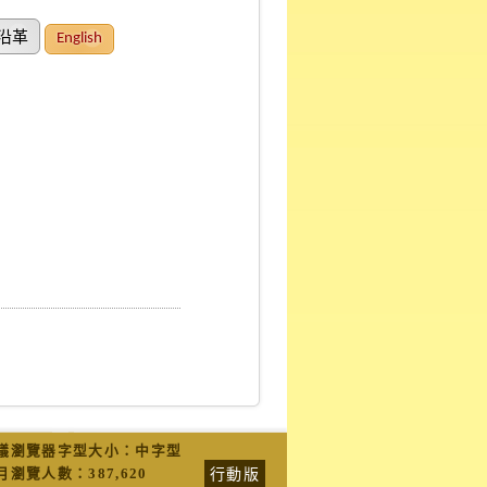
沿革
English
議瀏覽器字型大小：中字型
行動版
月瀏覽人數：
387,620