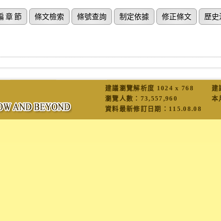
編 章 節
條文檢索
條號查詢
制定依據
修正條文
歷史
建議瀏覽解析度 1024 x 768
建
瀏覽人數：
73,557,960
本
資料最新修訂日期：
115.08.08