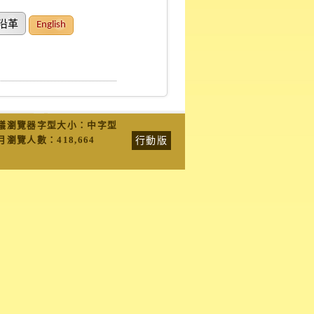
沿革
English
議瀏覽器字型大小：中字型
行動版
月瀏覽人數：
418,664