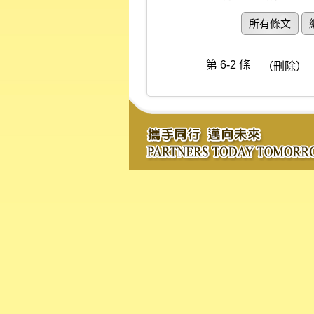
所有條文
第 6-2 條
（刪除）