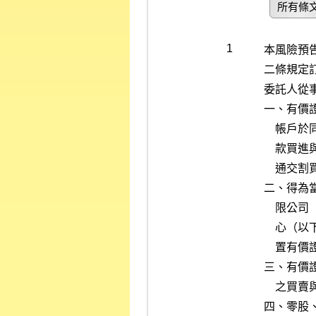
所有條
1
本風險預
二條規定訂
委託人從
一、有價
    帳戶於同一營業日，對主管機關指定之上市（櫃）有價證券，委託現

    款買進與現券賣出同種類有價證券成交後，就相同數量部分相抵之普

    通交割買賣，按買賣沖銷後差價辦理款項交割。

二、得為
    限公司（以下簡稱證券交易所）或財團法人中華民國證券櫃檯買賣中

    心（以下簡稱證券櫃檯買賣中心）依相關章則公告變更交易方法、處

    置有價證券者，不得為當日沖銷交易標的。

三、有價
    之買賣與盤後定價交易間之反向沖銷者為限。

四、零股