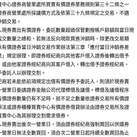
人現券賣出有價證券，委託數量超過保管劃撥帳戶餘額與當日現
