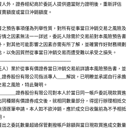
書之預告事項僅為列舉性質，對所有從事當日沖銷交易之風險及

行情之因素無法一一詳述，委託人除需於交易前對本風險預告書

外，對其他可能影響之因素亦需有所了解，並確實作好財務規劃

估，以免因貿然從事當日沖銷交易而遭受難以承受之損失。

-------------------------------------------------

託人）業於從事有價證券當日沖銷交易前詳讀本風險預告書，並

____證券股份有限公司指派專人____解說，已明瞭並承諾自行承擔

交易之風險，特此聲明。

_______證券股份有限公司對本人於當日同一帳戶委託現款買進

出同種類有價證券成交後，就相同數量部分，得逕行辦理相抵交

無須逐筆申請。本人如不欲沖銷，應於成交日收盤前為不予相抵

。

賣出之委託數量超過保管劃撥帳戶餘額與當日現款買進成交數量
