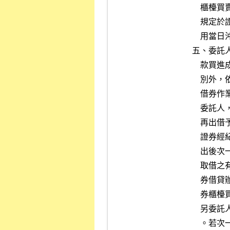
    櫃檯買賣中心證券商營業處所買賣有價證券業務規則第三十二條之一

    規定於證券商營業處所採議價方式及依第三十九條規定之交易，不適

    用當日沖銷交易。

五、委託
    款買進成交數量之總和，若無法反向現款買進沖銷時，除更改交易類

    別外，依有價證券當日沖銷交易作業辦法第三章「應付當日沖銷券差

    借券作業」規定辦理，即證券經紀商向其他客戶借入證券後轉出借予

    委託人，或由他家證券經紀商向其客戶借入，轉出借予證券經紀商，

    再出借予委託人以辦理交割。

    證券經紀商若未能依前項規定出借有價證券予委託人，則須於現券賣

    出後次一營業日委請證券金融公司代理標借及議借。標借及議借程序

    取借之有價證券數量仍有不足時，就不足之數量依證券交易所有價證

    券借貸辦法或證券櫃檯買賣中心有價證券借貸辦法由證券交易所及證

    券櫃檯買賣中心為其辦理交割需求借券。

    另委託人現券賣出後次一營業日，須由證券經紀商強制買回以供還券

    。若次一營業日無法全數買回，須自次二營業日起持續全數買回為止
