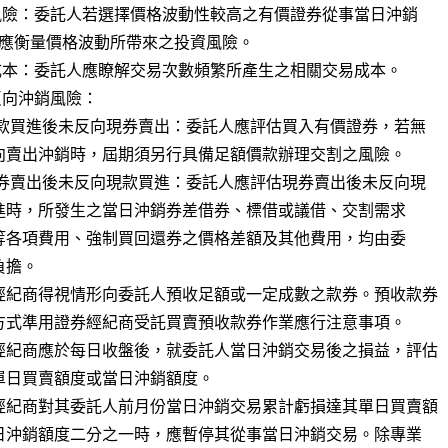
經紀商得視情形向委託人預收足額或一定成數之款券。預收款券

經紀商應於每日收盤後，就委託人當日沖銷交易後之損益，評估

經紀商對其委託人前月份當日沖銷交易累計虧損達其單日買賣額
