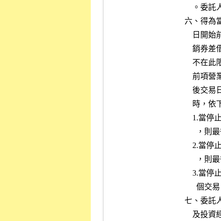
    。委託人依前述方式繼續借入未完成強制買回之有價證券數量。

六、得為
    日開始前五個營業日起停止先賣出後買進當日沖銷交易及應付當日沖

    銷券差借券作業。但發行公司停止過戶之原因不影響行使股東權者，

    不在此限。

    前項營業日為交易日，但發行公司停止過戶開始日訂於農曆春節前最

    後交易日後之第二個交割日（含）至農曆春節後第二個交易日（含）

    時，依下列規定辦理：

    1.當停止過戶開始日訂於農曆春節前最後交易日後之第二個交割日時

      ，則最後交易日後之第一個交割日列入營業日計算。

    2.當停止過戶開始日訂於農曆春節假期或農曆春節後第一個交易日時

      ，則最後交易日後之二個交割日皆列入營業日計算。

    3.當停止過戶開始日訂於農曆春節後第一個交易日後之例假日與第二

      個交易日時，則最後交易日後之第一個交割日列入營業日計算。

七、委託
    及投資經驗，並考量下列風險：
