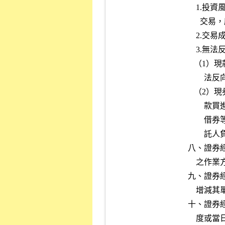
    1.投資風險：委託人若選擇價格波動性較高之有價證券從事當日沖銷

      交易，應衡量價格波動所帶來之投資風險。

    2.交易成本：委託人應瞭解交易次數頻繁所產生之相關交易成本。

    3.無法反向沖銷風險：

   （1）現款買進後未反向現券賣出：委託人應評估買入有價證券，若無

        法反向賣出沖銷時，屆期須另行具備足額價款辦理交割之風險。

   （2）現券賣出後未反向現款買進：委託人應評估現券賣出後未反向現

        款買進時，所發生之當日沖銷券差借券、標借或議借、交割需求

        借券等各項費用、強制買回還券之價格差額及其他費用，均由委

        託人負擔。

八、證券
    之作業方式準用證券經紀商受託買賣預收款券作業應行注意事項。

九、證券
    增減其單日買賣額度或當日沖銷額度。

十、證券
    度或當日沖銷額度二分之一時，應暫停其從事當日沖銷交易。除專業
