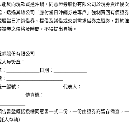
未能反向現款買進沖銷，同意證券股份有限公司於現券賣出後次

起，透過其總公司「應付當日沖銷券差專戶」強制買回有價證券

現股當日沖銷借券、標借及議借或交割需求借券之還券，對於強

價證券之價格及時間，不得提出異議。

__證券股份有限公司

員簽章：________________

_____________日期：______________

_______________________

號：__________________代表人：______________

__________傳真機：____________

_________

預告書暨概括授權同意書一式二份，一份由證券商留存備查，一

委託人存執）