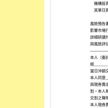
    機構投資人外，證券經紀商於委託人提供適當財力證明後，重新評估

    其單日買賣額度或當日沖銷額度。

風險預告
影響市場
詳細研讀
與風險評
---------------
本人（委
經____
當日沖銷
本人同意_
與現券賣
割，本人
交割之聲明
本人現券