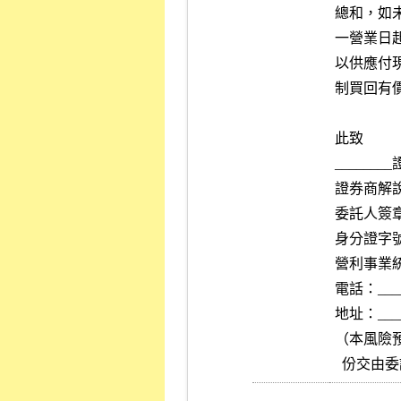
總和，如
一營業日
以供應付
制買回有
此致

______
證券商解說人
委託人簽章：_
身分證字號：_
營利事業統一編
電話：____
地址：_____
（本風險
  份交由