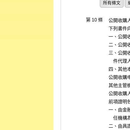
所有條文
第 10 條
公開收購
下列書件向
一、公開收
二、公開
三、公開
    件代理人之授權書。

四、其他本
公開收購
其他主管
公開收購
前項證明
一、由金
    任機構為支付本次收購對價得逕行請求行使並指示撥款。

二、由具