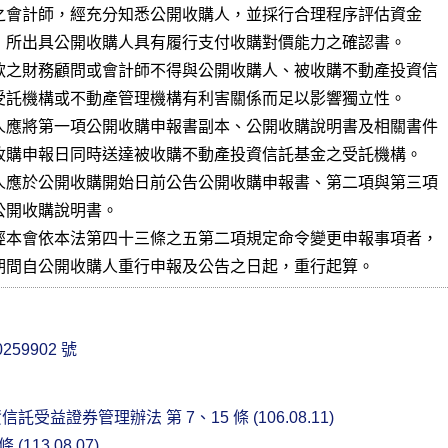
款之財務顧問或會計師不得與公開收購人、被收購不動產投資信

受託機構或不動產管理機構有利害關係而足以影響獨立性。

人應將第一項公開收購申報書副本、公開收購說明書及相關書件

收購申報日同時送達被收購不動產投資信託基金之受託機構。

人應於公開收購開始日前公告公開收購申報書、第二項與第三項

開收購說明書。

經本會依本法第四十三條之五第二項規定命令變更申報事項者，

期間自公開收購人重行申報及公告之日起，重行起算。
259902 號
受益證券管理辦法 第 7、15 條 (106.08.11)
(113.08.07)