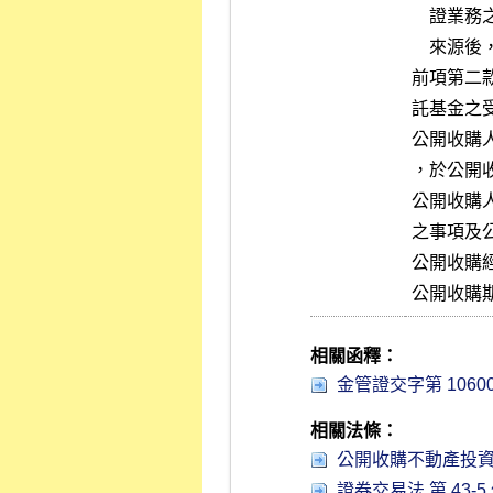
    證業務之會計師，經充分知悉公開收購人，並採行合理程序評估資金

    來源後，所出具公開收購人具有履行支付收購對價能力之確認書。

前項第二
託基金之
公開收購
，於公開
公開收購
之事項及公
公開收購
公開收購
相關函釋：
金管證交字第 10600
相關法條：
公開收購不動產投資信託
證券交易法 第 43-5 條 