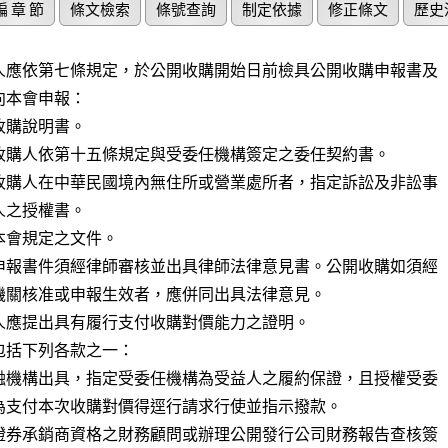
編 章 節
條文檢索
條號查詢
制定依據
修正條文
歷史
人應依第七條規定，於公開收購開始日前檢具公開收購申報書及

本會申報：

購說明書。

收購人依第十五條規定與受委任機構簽定之委任契約書。

收購人在中華民國境內無住所或營業處所者，指定訴訟及非訟事

會規定之文件。

申報書件須經律師審核並出具律師法律意見書。公開收購如須經

機關核准或申報生效者，應併同出具法律意見。

人應提出具有履行支付收購對價能力之證明。

包括下列各款之一：

融機構出具，指定受委任機構為受益人之履約保證，且授權受委

證券承銷商資格之財務顧問或辦理公開發行公司財務報告查核簽
