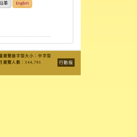
沿革
English
議瀏覽器字型大小：中字型
行動版
月瀏覽人數：
344,791