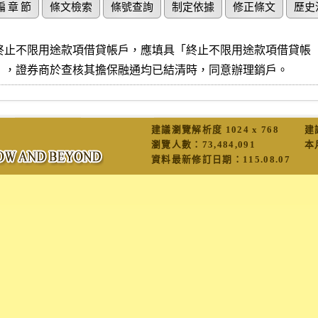
編 章 節
條文檢索
條號查詢
制定依據
修正條文
歷史
終止不限用途款項借貸帳戶，應填具「終止不限用途款項借貸帳

」，證券商於查核其擔保融通均已結清時，同意辦理銷戶。
建議瀏覽解析度 1024 x 768
建
瀏覽人數：
73,484,091
本
資料最新修訂日期：
115.08.07