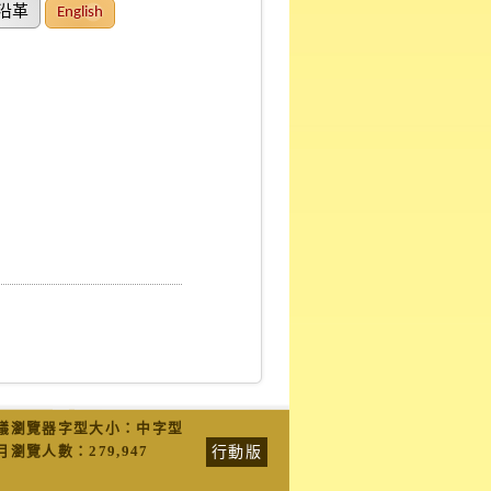
沿革
English
議瀏覽器字型大小：中字型
行動版
月瀏覽人數：
279,947