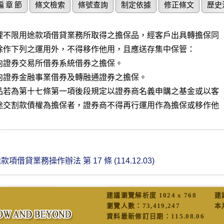
編 章 節
條文檢索
條號查詢
制定依據
修正條文
歷史
理不限用途款項借貸業務所取得之擔保品，經客戶出具轉擔保同

除作下列之運用外，不得移作他用，且應送存集中保管：

向證券交易所借券系統借券之擔保。

向證券金融事業借券及轉融通證券之擔保。

品若為第十七條第一項後段規定以證券商名義申購之基金或以客

途交割款債權為擔保者，證券商不得再行運用作為擔保或移作他

借貸業務操作辦法 第 17 條 (114.12.03)
建議瀏覽解析度 1024 x 768
建
瀏覽人數：
73,419,247
本
資料最新修訂日期：
115.08.06