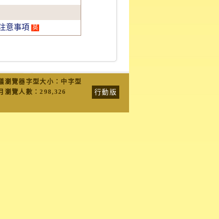
注意事項
英
議瀏覽器字型大小：中字型
行動版
月瀏覽人數：
298,326