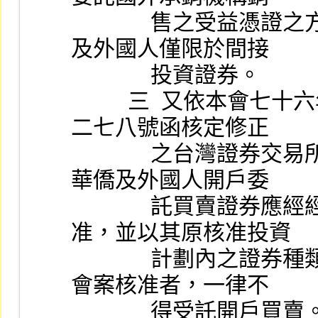
              售之受益憑證之方式為之。」據此，目前對華僑
及外國人僅限於間接
              投資證券。
          三  又依本會七十六年十月十六日台財證 (二) 第七
二七八號函核定修正
              之台灣證券交易所營業細則第七十七條之規定，
華僑及外國人開戶委
              託買賣證券應經經濟部投資審議委員會專案核
准，並以其原核准投資
              計劃內之證券種類及數量為限，未經經濟部投審
會案核准者，一律不
              得受託開戶買