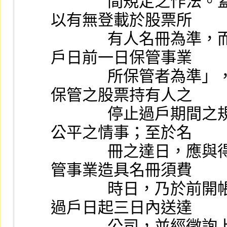
              間規定之作法。蓋股票持有人得否辦理過戶，係
以有無登載於股票所
              有人名冊為準，而股票所有人名冊既以「停止過
戶日前一日保管事業
              所保管者為準」，此即與非在證券集中保管公司
保管之股票持有人之
              停止過戶期間之規定相符，並無造成股東權利不
公平之情事；至於名
              冊之達日，應與得否過戶無關，由於證券集中保
管事業造具名冊須費
              時日，乃於前開帳簿劃撥作業辦法中訂定自停止
過戶日起三日內送達
              公司，並經徵詢上市公司股務小組考量實務作業